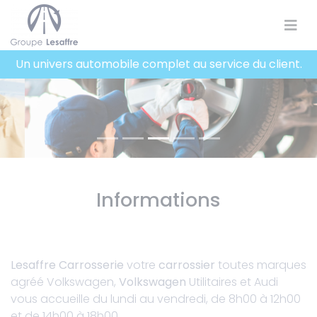
Panneau de gestion des cookies
Un univers automobile complet au service du client.
Informations
Lesaffre Carrosserie
votre
carrossier
toutes marques
agréé Volkswagen,
Volkswagen
Utilitaires et Audi
vous accueille du lundi au vendredi, de 8h00 à 12h00
et de 14h00 à 18h00.