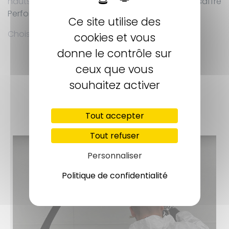
hauts-de-gamme par le biais de notre entité
Lesaffre
Performances
.
Ce site utilise des
Choisissez la qualité avec Lesaffre Carrosserie !
cookies et vous
donne le contrôle sur
ceux que vous
souhaitez activer
Tout accepter
Tout refuser
Personnaliser
Politique de confidentialité