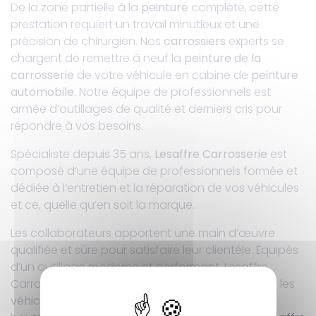
De la zone partielle à la
peinture
complète, cette
prestation requiert un travail minutieux et une
précision de chirurgien. Nos
carrossiers
experts se
chargent de remettre à neuf la
peinture
de la
carrosserie
de votre véhicule en cabine de
peinture
automobile
. Notre équipe de professionnels est
armée d’outillages de qualité et derniers cris pour
répondre à vos besoins.
Spécialiste depuis 35 ans,
Lesaffre Carrosserie
est
composé d’une équipe de professionnels formée et
dédiée à l’entretien et la réparation de vos véhicules
et ce, quelle qu’en soit la marque.
Les collaborateurs apportent une main d’œuvre
qualifiée et sûre pour satisfaire leur clientèle. Équipés
d’un outillage moderne et performant, Lesaffre
Carrosserie est un
carrossier
apte à travailler sur les
véhicules toutes marques
, utilitaires mais aussi