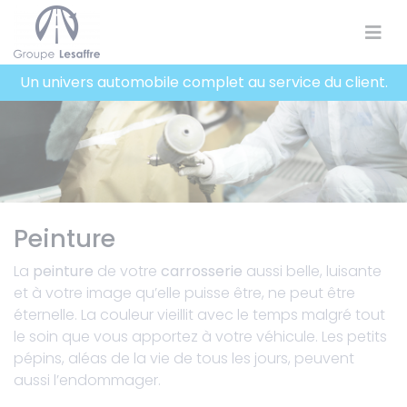
Panneau de gestion des cookies
Un univers automobile complet au service du client.
Peinture
La
peinture
de votre
carrosserie
aussi belle, luisante
et à votre image qu’elle puisse être, ne peut être
éternelle. La couleur vieillit avec le temps malgré tout
le soin que vous apportez à votre véhicule. Les petits
pépins, aléas de la vie de tous les jours, peuvent
aussi l’endommager.