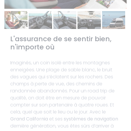
L'assurance de se sentir bien,
n'importe où
Imaginés, un coin isolé entre les montagnes
enneigées. Une plage de sable blanc, le bruit
des vagues qui s’éclatent sur les rochers. Des
champs à perte de vue, des chemins de
randonnée abandonnés. Pour un road trip de
qualité, on doit être en mesure de pouvoir
compter sur son partenaire à quatre roues. Et
cela, quel que soit le lieu ou le jour. Avec le
Grand California
et ses
systèmes de navigation
dernière génération, vous êtes sûrs d’arriver à