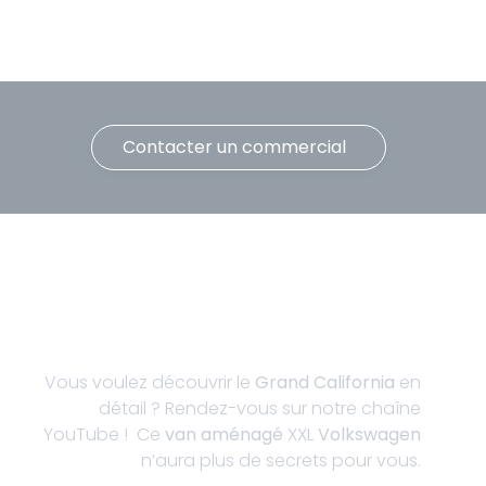
Contacter un commercial
Vous voulez découvrir le
Grand California
en
détail ? Rendez-vous sur notre chaîne
YouTube ! Ce
van aménagé
XXL
Volkswagen
n’aura plus de secrets pour vous.