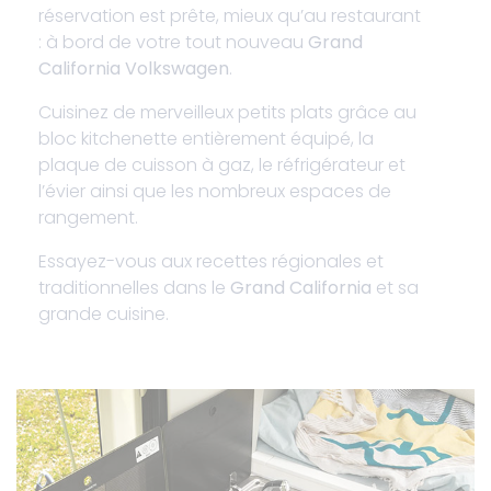
réservation est prête, mieux qu’au restaurant
: à bord de votre tout nouveau
Grand
California Volkswagen
.
Cuisinez de merveilleux petits plats grâce au
bloc kitchenette entièrement équipé, la
plaque de cuisson à gaz, le réfrigérateur et
l’évier ainsi que les nombreux espaces de
rangement.
Essayez-vous aux recettes régionales et
traditionnelles dans le
Grand California
et sa
grande cuisine.