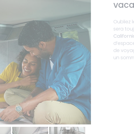
vaca
Oubliez l
sera touj
Californi
d’espace
de voyag
un somme