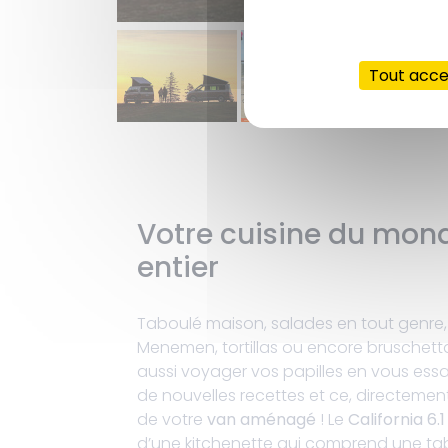
Tout acc
Votre cuisine du mon
entier
Taboulé maison, salades en tout genre,
Menemen, tortillas ou encore bruschetta 
aussi voyager vos papilles en vous ess
de nouvelles recettes et ce, directemen
de votre
van aménagé
! Le
California 6.1
d’une kitchenette qui comprend une ta