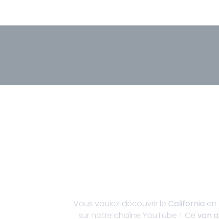
Vous voulez découvrir le
California
en 
sur notre chaîne YouTube ! Ce
van 