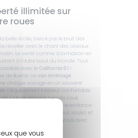
berté illimitée sur
re roues
la belle étoile, bercé par le bruit des
Se réveiller avec le chant des oiseaux
 matin. Se sentir comme à la maison en
urtant à l’autre bout du monde. Tout
 possible avec le
California 6.1
!
 de liberté, ce
van aménagé
me chaque voyage en un souvenir
ble. L’équipement intérieur confortable
étails judicieusement pensés vous
nt de profiter en toute indépendance :
où vous voulez, quand vous voulez et
 avec vous tout ce dont vous avez
 ceux que vous