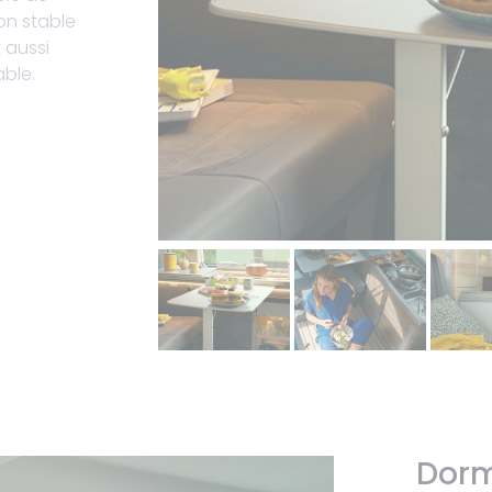
on stable
t aussi
ble.
Dorm