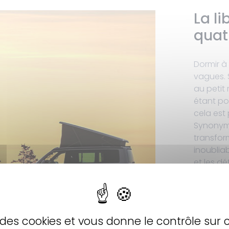
La li
quat
Dormir à 
vagues. 
au petit
étant po
cela est
Synonyme
transfor
inoublia
et les d
permette
Voyagez 
emmenez
besoin !
se des cookies et vous donne le contrôle sur