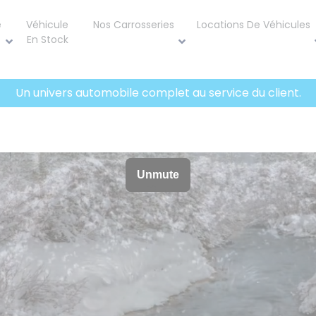
e
Véhicule
Nos Carrosseries
Locations De Véhicules
En Stock
Un univers automobile complet au service du client.