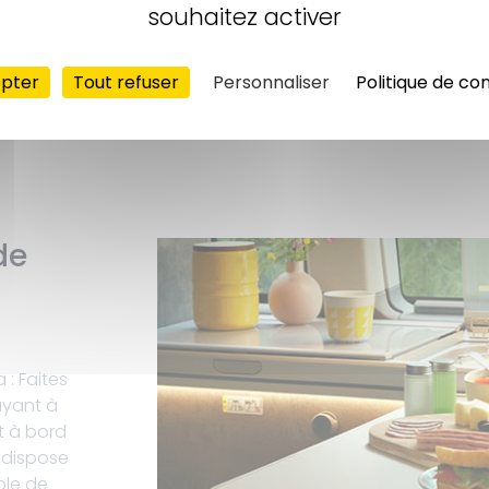
souhaitez activer
epter
Tout refuser
Personnaliser
Politique de con
de
: Faites
ayant à
t à bord
dispose
ble de