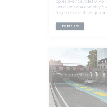
après avoir dévoilé l'ID, Vo
lors du salon IAA Mobility à
façon dont Volkswagen envi
Lire la suite