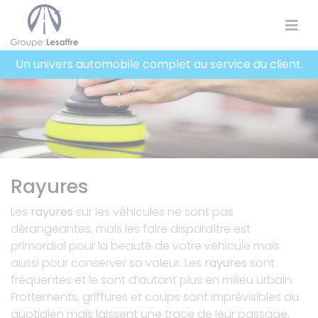
Panneau de gestion des cookies
Un univers automobile complet au service du client.
Rayures
Les
rayures
sur les véhicules ne sont pas
dérangeantes, mais les faire disparaître est
primordial pour la beauté de votre véhicule mais
aussi pour conserver sa valeur. Les
rayures
sont
fréquentes et le sont d’autant plus en milieu urbain.
Frottements, griffures et coups sont imprévisibles au
quotidien mais laissent une trace de leur passage.