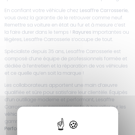
En confiant votre véhicule chez
Lesaffre Carrosserie
,
vous avez la garantie de le retrouver comme neuf.
Remettre sa voiture en état au fur et à mesure c’est
la faire durer dans le temps !
Rayures
importantes ou
légères, Lesaffre Carrosserie s’occupe de tout.
Spécialiste depuis 35 ans, Lesaffre Carrosserie est
composé d’une équipe de professionnels formée et
dédiée à l’entretien et la réparation de vos véhicules
et ce quelle qu’en soit la marque !
Les collaborateurs apportent une main d’œuvre
qualifiée et sûre pour satisfaire leur clientèle. Équipés
d’un outillage moderne et performant, Lesaffre
Carrosserie est un
carrossier
apte à travailler sur les
véhicules toutes marques
, utilitaires et hauts-de-
gamme par le biais de notre entité
Lesaffre
Performances
.